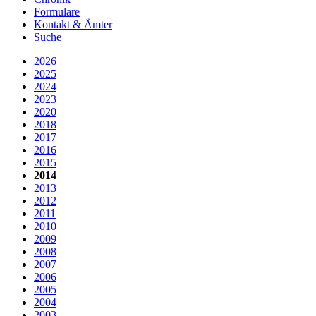
Formulare
Kontakt & Ämter
Suche
2026
2025
2024
2023
2020
2018
2017
2016
2015
2014
2013
2012
2011
2010
2009
2008
2007
2006
2005
2004
2003