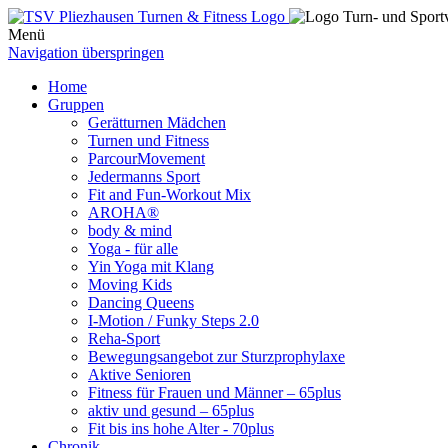
Menü
Navigation überspringen
Home
Gruppen
Gerätturnen Mädchen
Turnen und Fitness
ParcourMovement
Jedermanns Sport
Fit and Fun-Workout Mix
AROHA®
body & mind
Yoga - für alle
Yin Yoga mit Klang
Moving Kids
Dancing Queens
I-Motion / Funky Steps 2.0
Reha-Sport
Bewegungsangebot zur Sturzprophylaxe
Aktive Senioren
Fitness für Frauen und Männer – 65plus
aktiv und gesund – 65plus
Fit bis ins hohe Alter - 70plus
Chronik