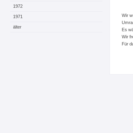
1972
Wir w
1971
Umrah
älter
Es wä
Wir f
Für d