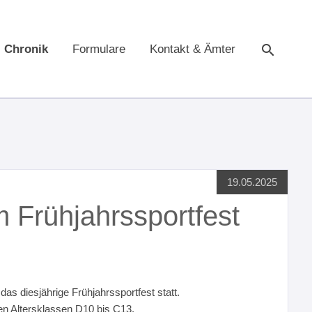
Chronik
Formulare
Kontakt & Ämter
Suche
19.05.2025
m Frühjahrssportfest
as diesjährige Frühjahrssportfest statt.
en Altersklassen D10 bis C13.