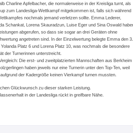
lb Charline Apfelbacher, die normalerweise in der Kreisliga turnt, als
up zum Landesliga-Wettkampf mitgekommen ist, falls sich während
ettkampfes nochmals jemand verletzen sollte. Emma Lederer,
da Schankat, Lorena Skauradzun, Luise Eger und Sina Oswald habe
eistungen abgerufen, so dass sie sogar an drei Geräten ohne
chwertung angetreten sind. In der Einzelwertung belegte Emma den 3.
, Yolanda Platz 6 und Lorena Platz 10, was nochmals die besondere
ät der Turnerinnen unterstreicht.
ergleich: Die erst- und zweitplatzierten Mannschaften aus Berkheim
olzgerlingen haben jeweils nur eine Turnerin unter den Top-Ten, weil
 aufgrund der Kadergröße keinen Vierkampf turnen mussten.
ichen Glückwunsch zu dieser starken Leistung.
lassenerhalt in der Landesliga rückt in greifbare Nähe.