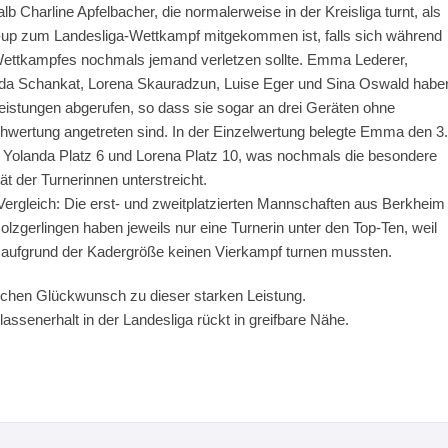
lb Charline Apfelbacher, die normalerweise in der Kreisliga turnt, als
up zum Landesliga-Wettkampf mitgekommen ist, falls sich während
ettkampfes nochmals jemand verletzen sollte. Emma Lederer,
da Schankat, Lorena Skauradzun, Luise Eger und Sina Oswald habe
eistungen abgerufen, so dass sie sogar an drei Geräten ohne
chwertung angetreten sind. In der Einzelwertung belegte Emma den 3.
, Yolanda Platz 6 und Lorena Platz 10, was nochmals die besondere
ät der Turnerinnen unterstreicht.
ergleich: Die erst- und zweitplatzierten Mannschaften aus Berkheim
olzgerlingen haben jeweils nur eine Turnerin unter den Top-Ten, weil
 aufgrund der Kadergröße keinen Vierkampf turnen mussten.
ichen Glückwunsch zu dieser starken Leistung.
lassenerhalt in der Landesliga rückt in greifbare Nähe.