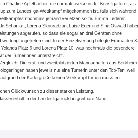
lb Charline Apfelbacher, die normalerweise in der Kreisliga turnt, als
up zum Landesliga-Wettkampf mitgekommen ist, falls sich während
ettkampfes nochmals jemand verletzen sollte. Emma Lederer,
da Schankat, Lorena Skauradzun, Luise Eger und Sina Oswald habe
eistungen abgerufen, so dass sie sogar an drei Geräten ohne
chwertung angetreten sind. In der Einzelwertung belegte Emma den 3.
, Yolanda Platz 6 und Lorena Platz 10, was nochmals die besondere
ät der Turnerinnen unterstreicht.
ergleich: Die erst- und zweitplatzierten Mannschaften aus Berkheim
olzgerlingen haben jeweils nur eine Turnerin unter den Top-Ten, weil
 aufgrund der Kadergröße keinen Vierkampf turnen mussten.
ichen Glückwunsch zu dieser starken Leistung.
lassenerhalt in der Landesliga rückt in greifbare Nähe.